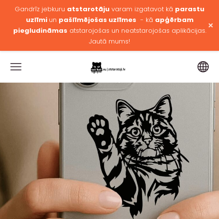
Gandrīz jebkuru
atstarotāju
varam izgatavot kā
parastu
uzlīmi
un
pašlīmējošas uzlīmes
- kā
apģērbam
×
piegludināmas
atstarojošas un neatstarojošas aplikācijas.
Jautā mums!