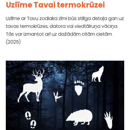
Uzlīme Tavai termokrūzei
Uzlīme ar Tavu zodiaka zīmi būs stilīga detaļa gan uz
tavas termokrūzes, datora vai viedtālruņa vāciņa.
Tās var izmantot arī uz dažādām citām cietām
(2025)