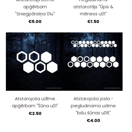
apģērbam
atstarotājs "Ūpis &
"Sniegpārsliņa 01u"
mēness u01"
€5.00
€1.50
Atstarojoša uzlīme
Atstarojoša josla -
apģērbam "Šūna u01"
piegludinama uzlime
"bišu šūnas u06"
€2.50
€4.00