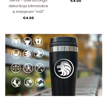
sienai – ūdensizturīga
€4.00
dekorācija bērnistabai
& interjeram "m01"
€4.00