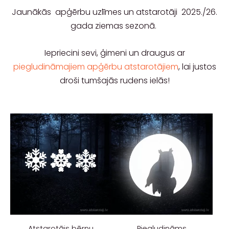
Jaunākās apģērbu uzlīmes un atstarotāji 2025./26.
gada ziemas sezonā.
Iepriecini sevi, ģimeni un draugus ar
piegludināmajiem apģērbu atstarotājiem
, lai justos
droši tumšajās rudens ielās!
Atstarotājs bērnu
Piegludināms