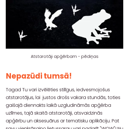
Atstarotāji apģērbam - pēdiņas
Nepazūdi tumsā!
Tagad Tu vari izvēlēties stilīgus, iedvesmojošus
atstarotājus, lai justos drošs vakara stundās, toties
gaišajā diennakts laikā uzgludināmās apģērba
uzlīmes, tajā skaitā atstarotāji, atsvaidzinās
apģērbu un aksesuārus ar tematisku aplikāciju. Pat
savu vienkrāsaino lietussargu vari padarīt "WOW"! Nu