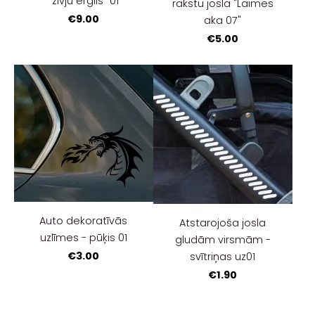
"zivju ērglis" 01
rakstu josla "Laimes
€9.00
aka 07"
€5.00
Auto dekoratīvās
Atstarojoša josla
uzlīmes - pūķis 01
gludām virsmām -
€3.00
svītriņas uz01
€1.90