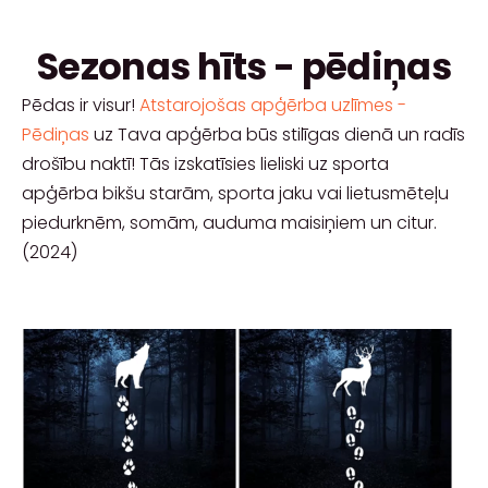
Sezonas hīts - pēdiņas
Pēdas ir visur!
Atstarojošas apģērba uzlīmes -
Pēdiņas
uz Tava apģērba būs stilīgas dienā un radīs
drošību naktī! Tās izskatīsies lieliski uz sporta
apģērba bikšu starām, sporta jaku vai lietusmēteļu
piedurknēm, somām, auduma maisiņiem un citur.
(2024)