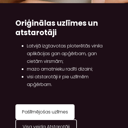
Oriģinālas uzlīmes un
atstarotāji
Latvijā izgtavotas ploterētās vinila
aplikācijas gan apģērbam, gan
cietām virsmām;
mazo amatnieku radīti dizaini;
visi
atstarotāji
ir pie uzlīmēm
apģērbam.
​Pašlīmējošas uzlīmes​
​Visa veida Atstarotāji​