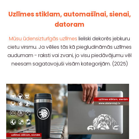
Uzlīmes stiklam, automašīnai, sienai,
datoram
Mūsu ūdensizturīgās uzlīmes
lieliski dekorēs jebkuru
cietu virsmu. Ja vēlies tās kā piegludināmās uzlīmes
audumam - raksti vai zvani, jo visu piedāvājumu vēl
neesam sagatavojuši visām kategorijām. (2025)