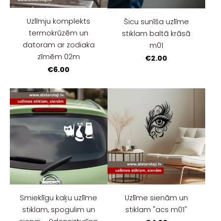
Uzlīmju komplekts
Šicu sunīša uzlīme
termokrūzēm un
stiklam baltā krāsā
datoram ar zodiaka
m01
zīmēm 02m
€2.00
€6.00
Uzlīme sienām un
Smieklīgu kaķu uzlīme
stiklam "acs m01"
stiklam, spogulim un