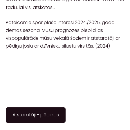
tādu, lai visi atskatās...
Pateicamie spar plašo interesi 2024./2025. gada
ziemas sezonā. Mūsu prognozes piepildījās -
vispopulārākie mūsu veikalā šoziem ir atstarotāji ar
pēdiņu joslu ar dzīvnieku siluetu virs tās. (2024)
​Atstarotāji - pēdiņas​