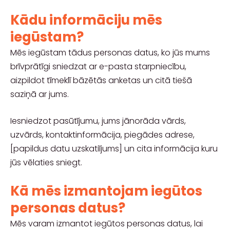
Kādu informāciju mēs
iegūstam?
Mēs iegūstam tādus personas datus, ko jūs mums
brīvprātīgi sniedzat ar e-pasta starpniecību,
aizpildot tīmeklī bāzētās anketas un citā tiešā
saziņā ar jums.
Iesniedzot pasūtījumu, jums jānorāda vārds,
uzvārds, kontaktinformācija, piegādes adrese,
[papildus datu uzskatiījums]
un cita informācija kuru
jūs vēlaties sniegt.
Kā mēs izmantojam iegūtos
personas datus?
Mēs varam izmantot iegūtos personas datus, lai