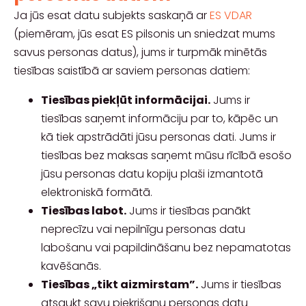
Ja jūs esat datu subjekts saskaņā ar
ES VDAR
(piemēram, jūs esat ES pilsonis un sniedzat mums
savus personas datus), jums ir turpmāk minētās
tiesības saistībā ar saviem personas datiem:
Tiesības piekļūt informācijai.
Jums ir
tiesības saņemt informāciju par to, kāpēc un
kā tiek apstrādāti jūsu personas dati. Jums ir
tiesības bez maksas saņemt mūsu rīcībā esošo
jūsu personas datu kopiju plaši izmantotā
elektroniskā formātā.
Tiesības labot.
Jums ir tiesības panākt
neprecīzu vai nepilnīgu personas datu
labošanu vai papildināšanu bez nepamatotas
kavēšanās.
Tiesības „tikt aizmirstam”.
Jums ir tiesības
atsaukt savu piekrišanu personas datu