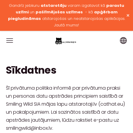
Gandrīz jebkuru
atstarotāju
varam izgatavot kā
parastu
uzlīmi
un
pašlīmējošas uzlīmes
- kā
apģērbam
×
piegludināmas
atstarojošas un neatstarojošas aplikācijas.
Jautā mums!
Sīkdatnes
Šī privātuma politika informē par privātuma praksi
un personas datu apstrādes principiem saistībā ar
Smiling Wild SIA
mājas lapu atstarotaji.lv (cathat.eu)
un pakalpojumiem. Lai sazinātos saistībā ar datu
apstrādes jautājumiem, lūdzu rakstiet e-pastu uz
smilingwild@inbox.lv
.