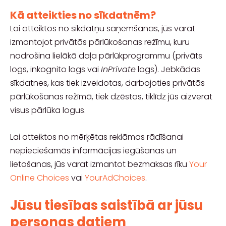
Kā atteikties no sīkdatnēm?
Lai atteiktos no sīkdatņu saņemšanas, jūs varat
izmantojot privātās pārlūkošanas režīmu, kuru
nodrošina lielākā daļa pārlūkprogrammu (privāts
logs, inkognito logs vai
InPrivate
logs). Jebkādas
sīkdatnes, kas tiek izveidotas, darbojoties privātās
pārlūkošanas režīmā, tiek dzēstas, tiklīdz jūs aizverat
visus pārlūka logus.
Lai atteiktos no mērķētas reklāmas rādīšanai
nepieciešamās informācijas iegūšanas un
lietošanas, jūs varat izmantot bezmaksas rīku
Your
Online Choices
vai
YourAdChoices
.
Jūsu tiesības saistībā ar jūsu
personas datiem