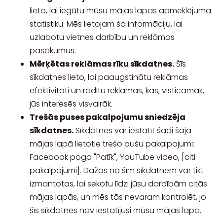
lieto, lai iegūtu mūsu mājas lapas apmeklējuma
statistiku. Mēs lietojam šo informāciju, lai
uzlabotu vietnes darbību un reklāmas
pasākumus.
Mērķētas reklāmas rīku sīkdatnes.
Šīs
sīkdatnes lieto, lai paaugstinātu reklāmas
efektivitāti un rādītu reklāmas, kas, visticamāk,
jūs interesēs visvairāk.
Trešās puses pakalpojumu sniedzēja
sīkdatnes.
Sīkdatnes var iestatīt šādi šajā
mājas lapā lietotie trešo pušu pakalpojumi:
Facebook poga "Patīk", YouTube video,
[citi
pakalpojumi]
. Dažas no šīm sīkdatnēm var tikt
izmantotas, lai sekotu līdzi jūsu darbībām citās
mājas lapās, un mēs tās nevaram kontrolēt, jo
šīs sīkdatnes nav iestatījusi mūsu mājas lapa.