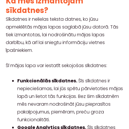
Kā mēs izmantojam
sīkdatnes?
Sīkdatnes ir nelielas teksta datnes, ko jūsu
apmeklētās mājas lapas saglabā jūsu datorā. Tās
tiek izmantotas, lai nodrošinātu mājas lapas
darbību, kā arī lai sniegtu informāciju vietnes
īpašniekiem.
Šī mājas lapa var iestatīt sekojošas sīkdatnes:
Funkcionālās sīkdatnes.
Šīs sīkdatnes ir
nepieciešamas, lai jūs spētu pārvietoties mājas
lapā un lietot tās funkcijas. Bez šim sīkdatnēm
mēs nevaram nodrošināt jūsu pieprasītos
pakalpojumus, piemēram, preču groza
funkcionalitāti.
Google Analytics sīkdatnes.
Šīs sīkdatnes