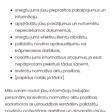
sniegtu jums jūsu pieprasītos pakalpojumus un
informāciju,
apstrādātu jūsu pasūtījumus un noformētu
nepieciešamos dokumentus,
sniegtu jums efektīvu klientu atbalstu,
palīdzētu novērst apdraudējumu vai
krāpnieciskas darbības,
nosūtītu jums informatīvus ziņojumus, ja esat
nepārprotami piekrituši tādus saņemt,
ievērotu normatīvo aktu prasības,
[papildus nolūki, ja tādi ir]
.
Mēs varam nodot jūsu informāciju trešajām
personām, lai ievērotu normatīvo aktu prasības,
sadarbotos ar uzraudzības iestādēm, palīdzētu
novērstu noziedzīgas darbības un aizsargātu mūsu,