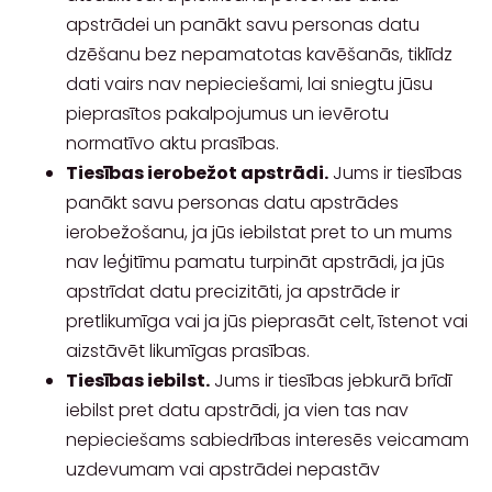
apstrādei un panākt savu personas datu
dzēšanu bez nepamatotas kavēšanās, tiklīdz
dati vairs nav nepieciešami, lai sniegtu jūsu
pieprasītos pakalpojumus un ievērotu
normatīvo aktu prasības.
Tiesības ierobežot apstrādi.
Jums ir tiesības
panākt savu personas datu apstrādes
ierobežošanu, ja jūs iebilstat pret to un mums
nav leģitīmu pamatu turpināt apstrādi, ja jūs
apstrīdat datu precizitāti, ja apstrāde ir
pretlikumīga vai ja jūs pieprasāt celt, īstenot vai
aizstāvēt likumīgas prasības.
Tiesības iebilst.
Jums ir tiesības jebkurā brīdī
iebilst pret datu apstrādi, ja vien tas nav
nepieciešams sabiedrības interesēs veicamam
uzdevumam vai apstrādei nepastāv