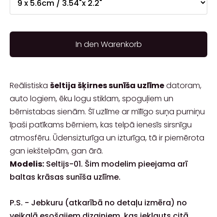
In den Warenkorb
Reālistiska
šeltija šķirnes sunīša uzlīme
datoram,
auto logiem, ēku logu stiklam, spoguļiem un
bērnistabas sienām. Šī uzlīme ar mīlīgo suņa purniņu
īpaši patīkams bērniem, kas telpā ienesīs sirsnīgu
atmosfēru. Ūdensizturīga un izturīga, tā ir piemērota
gan iekštelpām, gan ārā.
Modelis:
Seltijs-01. Šim modelim pieejama arī
baltas krāsas sunīša uzlīme.
P.S. - Jebkuru (atkarībā no detaļu izmēra) no
veikalā esošajiem dizainiem, kas iekļauts citā