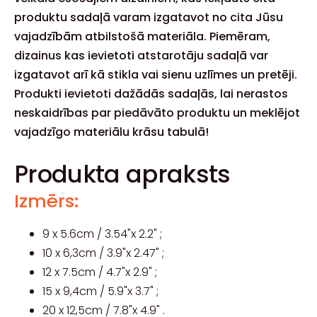
produktu sadaļā varam izgatavot no cita Jūsu
vajadzībām atbilstošā materiāla. Piemēram,
dizainus kas ievietoti atstarotāju sadaļā var
izgatavot arī kā stikla vai sienu uzlīmes un pretēji.
Produkti ievietoti dažādās sadaļās, lai nerastos
neskaidrības par piedāvāto produktu un meklējot
vajadzīgo materiālu krāsu tabulā!
Produkta apraksts
Izmērs:
9 x 5.6cm / 3.54"x 2.2" ;
10 x 6,3cm / 3.9"x 2.47" ;
12 x 7.5cm / 4.7"x 2.9" ;
15 x 9,4cm / 5.9"x 3.7" ;
20 x 12,5cm / 7.8"x 4.9" .