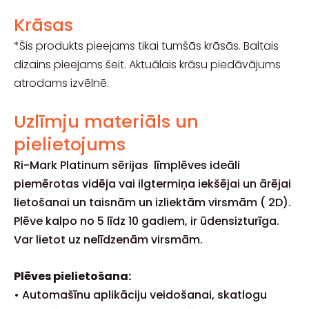
Krāsas
*Šis produkts pieejams tikai tumšās krāsās. Baltais
dizains pieejams šeit. Aktuālais krāsu piedāvājums
atrodams izvēlnē.
Uzlīmju materiāls un
pielietojums
Ri-Mark Platinum sērijas līmplēves ideāli
piemērotas vidēja vai ilgtermiņa iekšējai un ārējai
lietošanai un
taisnām un izliektām virsmām ( 2D).
Plēve kalpo no 5 līdz 10 gadiem, ir ūdensizturīga.
Var lietot uz nelīdzenām virsmām.
Plēves pielietošana:
• Automašīnu aplikāciju veidošanai, skatlogu