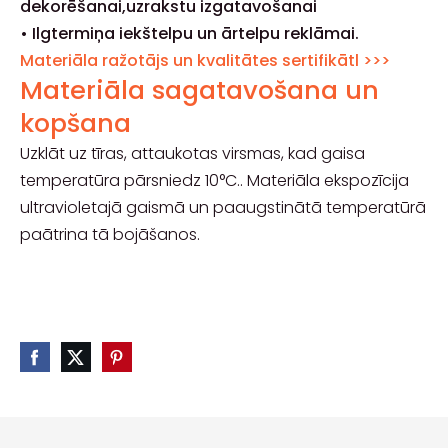
dekorēšanai,uzrakstu izgatavošanai
• Ilgtermiņa iekštelpu un ārtelpu reklāmai.
Materiāla ražotājs un kvalitātes sertifikātl >>>
Materiāla sagatavošana un
kopšana
Uzklāt uz tīras, attaukotas virsmas, kad gaisa
temperatūra pārsniedz 10°C.. Materiāla ekspozīcija
ultravioletajā gaismā un paaugstinātā temperatūrā
paātrina tā bojāšanos.