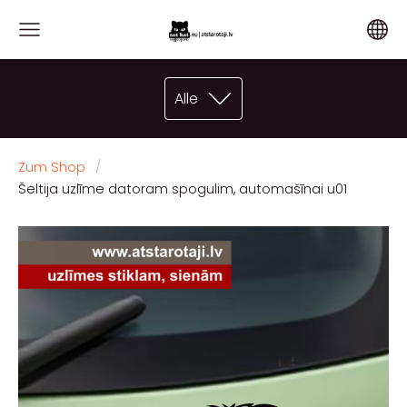
Alle
Zum Shop
Šeltija uzlīme datoram spogulim, automašīnai u01