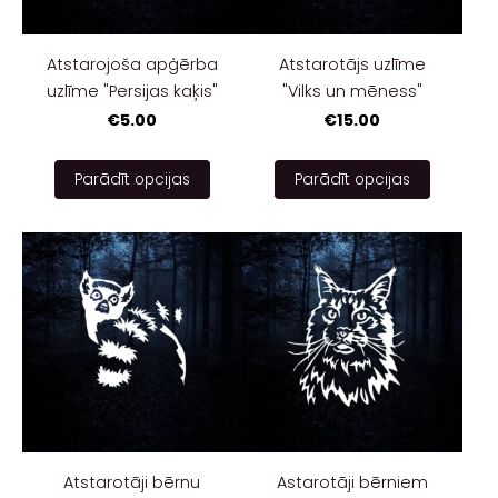
Atstarojoša apģērba
Atstarotājs uzlīme
uzlīme "Persijas kaķis"
"Vilks un mēness"
€5.00
€15.00
Parādīt opcijas
Parādīt opcijas
Atstarotāji bērnu
Astarotāji bērniem