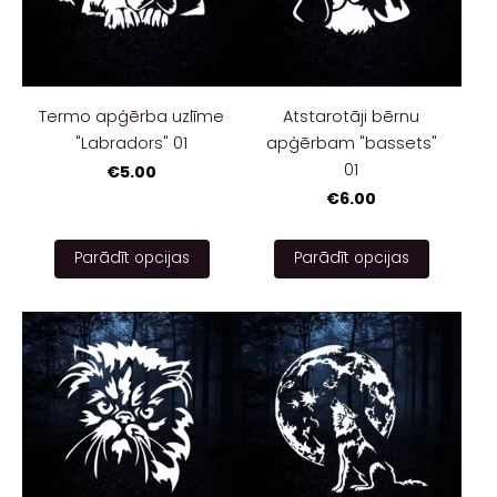
Termo apģērba uzlīme
Atstarotāji bērnu
"Labradors" 01
apģērbam "bassets"
01
€5.00
€6.00
Parādīt opcijas
Parādīt opcijas