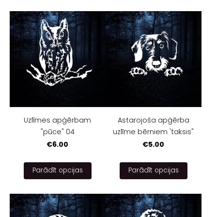
Uzlīmes apģērbam
Astarojoša apģērba
"pūce" 04
uzlīme bērniem 'taksis"
€6.00
€5.00
Parādīt opcijas
Parādīt opcijas