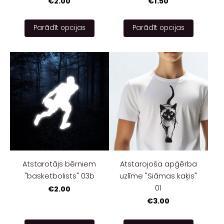
€2.00
€1.50
Parādīt opcijas
Parādīt opcijas
Atstarotājs bērniem
Atstarojoša apģērba
"basketbolists" 03b
uzlīme "Siāmas kaķis"
01
€2.00
€3.00