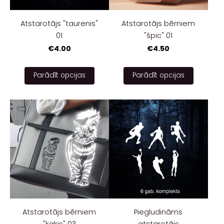
Atstarotājs "taurenis"
Atstarotājs bērniem
01
"špic" 01
€4.00
€4.50
Parādīt opcijas
Parādīt opcijas
Atstarotājs bērniem
Piegludināms
"kaķis" 03
atstarotājs