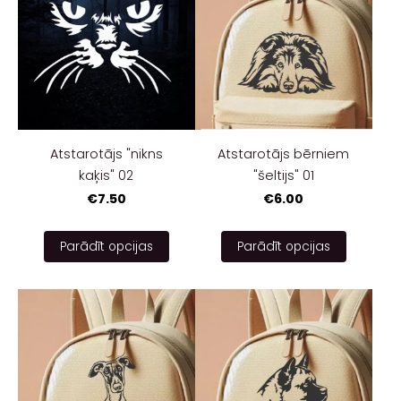
Atstarotājs "nikns
Atstarotājs bērniem
kaķis" 02
"šeltijs" 01
€7.50
€6.00
Parādīt opcijas
Parādīt opcijas