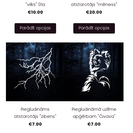
"vilks" 01a
atstarotājs "mēness"
€10.00
€20.00
Parādīt opcijas
Parādīt opcijas
Piegludināms
Piegludināmā uzlīme
atstarotājs "zibens"
apģērbam "Čivava"
€7.00
€7.00