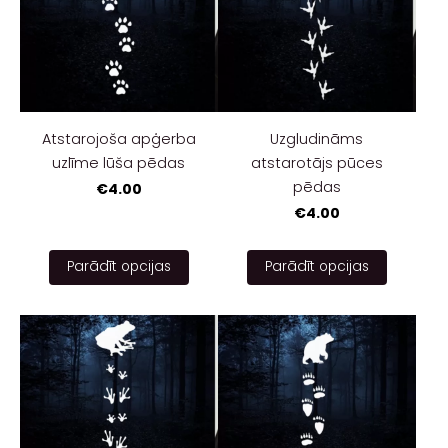
Atstarojoša apģerba
Uzgludināms
uzlīme lūša pēdas
atstarotājs pūces
pēdas
€4.00
€4.00
Parādīt opcijas
Parādīt opcijas