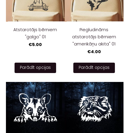
Atstarotājs bērniem
Piegludināms
"galgo" 01
atstarotājs bērniem
"amerikāņu akita" 01
€5.00
€4.00
Parādīt opcijas
Parādīt opcijas