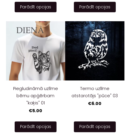
Parādīt opcijas
Parādīt opcijas
Piegludināmā uzlīme
Termo uzlīme
bērnu apģērbam
atstarotājs "pūce" 03
"kaķis" 01
€6.00
€5.00
Parādīt opcijas
Parādīt opcijas