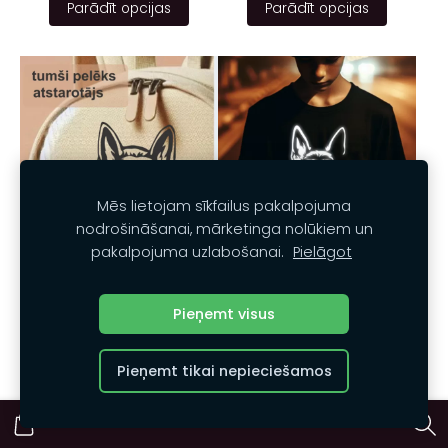
Parādīt opcijas
Parādīt opcijas
Mēs lietojam sīkfailus pakalpojuma
nodrošināšanai, mārketinga nolūkiem un
pakalpojuma uzlabošanai.
Pielāgot
Piegludināms
Atstarotājs bērniem
atstarotājs bērniem
"Vācu aitu suns" 02b
Pieņemt visus
"vācu aitu suns" 02
€3.00
€2.00
Pieņemt tikai nepieciešamos
Parādīt opcijas
Parādīt opcijas