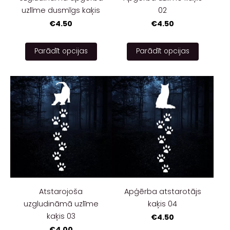
uzlīme dusmīgs kaķis
02
€4.50
€4.50
Parādīt opcijas
Parādīt opcijas
Atstarojoša
Apģērba atstarotājs
uzgludināmā uzlīme
kaķis 04
kaķis 03
€4.50
€4.00