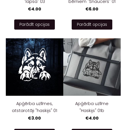
"lapsa" 03
bērniem "Šnaucers" 01
€4.00
€6.00
Parādīt opcijas
Parādīt opcijas
Apģērba uzlīmes,
Apģērba uzlīme
atstarotāji "haskijs" 01
"Haskijs" 01b
€3.00
€4.00