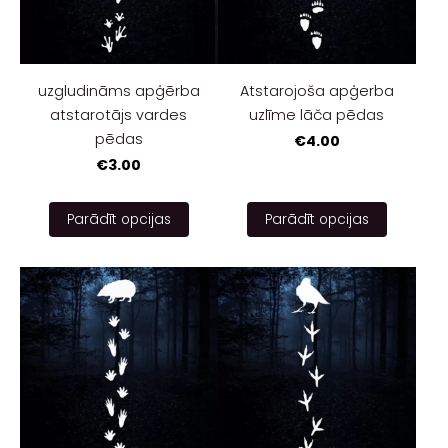
uzgludināms apģērba
Atstarojoša apģerba
atstarotājs vardes
uzlīme lāča pēdas
pēdas
€4.00
€3.00
Parādīt opcijas
Parādīt opcijas