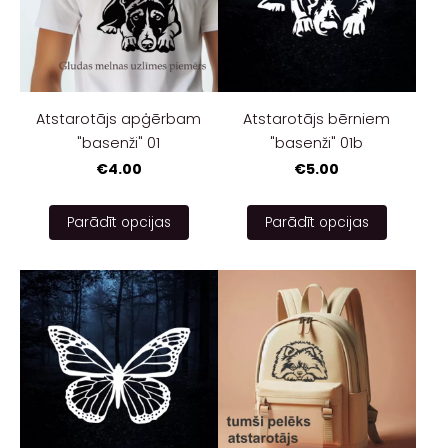
Atstarotājs apģērbam
Atstarotājs bērniem
"basenži" 01
"basenži" 01b
€4.00
€5.00
Parādīt opcijas
Parādīt opcijas