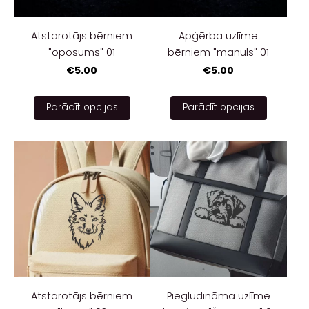
Atstarotājs bērniem
Apģērba uzlīme
"oposums" 01
bērniem "manuls" 01
€5.00
€5.00
Parādīt opcijas
Parādīt opcijas
Atstarotājs bērniem
Piegludināma uzlīme