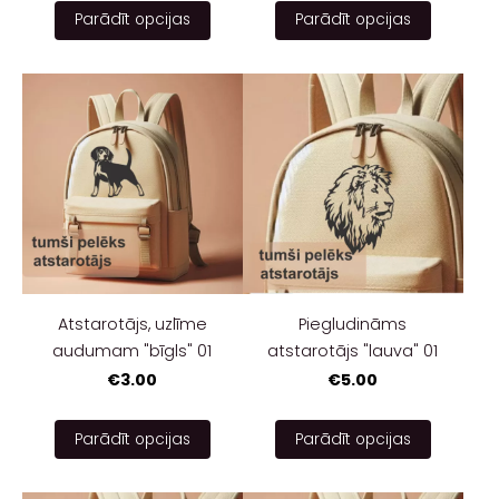
Parādīt opcijas
Parādīt opcijas
Atstarotājs, uzlīme
Piegludināms
audumam "bīgls" 01
atstarotājs "lauva" 01
€3.00
€5.00
Parādīt opcijas
Parādīt opcijas