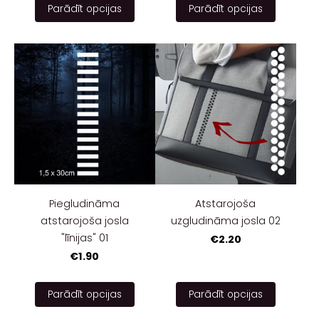
Parādīt opcijas
Parādīt opcijas
Piegludināma
Atstarojoša
atstarojoša josla
uzgludināma josla 02
"līnijas" 01
€2.20
€1.90
Parādīt opcijas
Parādīt opcijas