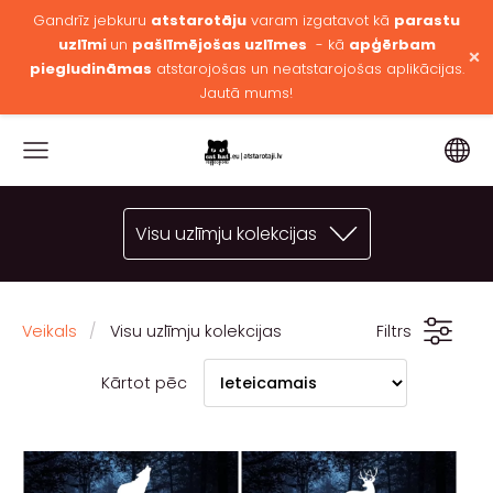
Gandrīz jebkuru
atstarotāju
varam izgatavot kā
parastu
uzlīmi
un
pašlīmējošas uzlīmes
- kā
apģērbam
×
piegludināmas
atstarojošas un neatstarojošas aplikācijas.
Jautā mums!
Visu uzlīmju kolekcijas
Veikals
Visu uzlīmju kolekcijas
Filtrs
Kārtot pēc