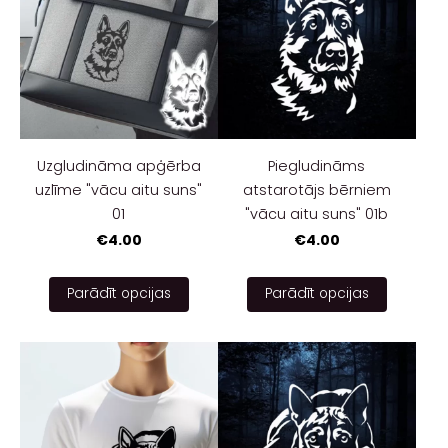
Uzgludināma apģērba
Piegludināms
uzlīme "vācu aitu suns"
atstarotājs bērniem
01
"vācu aitu suns" 01b
€4.00
€4.00
Parādīt opcijas
Parādīt opcijas