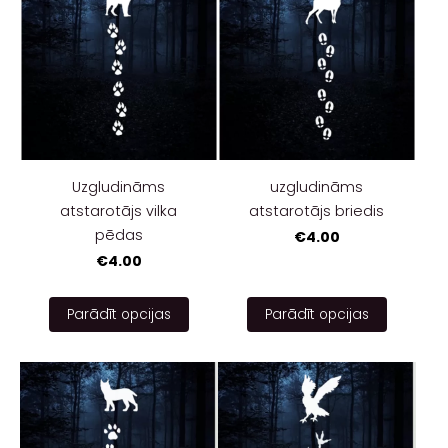
Uzgludināms
uzgludināms
atstarotājs vilka
atstarotājs briedis
pēdas
€4.00
€4.00
Parādīt opcijas
Parādīt opcijas