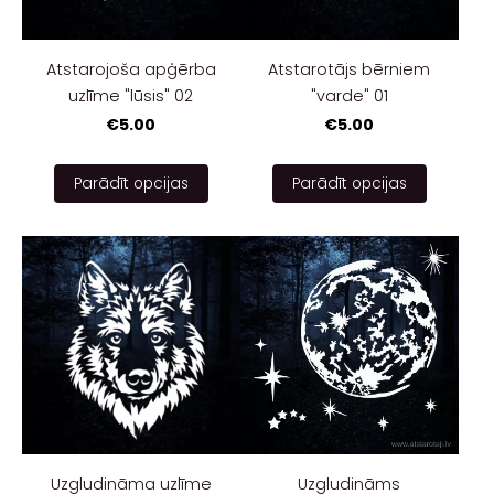
Atstarojoša apģērba
Atstarotājs bērniem
uzlīme "lūsis" 02
"varde" 01
€5.00
€5.00
Parādīt opcijas
Parādīt opcijas
Uzgludināma uzlīme
Uzgludināms