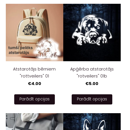
Atstarotājs bērniem
Apģērba atstarotājs
"rottveilers" 01
"rotveilers" 01b
€4.00
€5.00
Parādīt opcijas
Parādīt opcijas