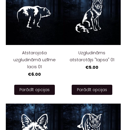
Atstarojoša
Uzgludināms
uzgludināmā uzlīme
atstarotājs "lapsa" 01
lacis 01
€5.00
€6.00
Parādīt opcijas
Parādīt opcijas