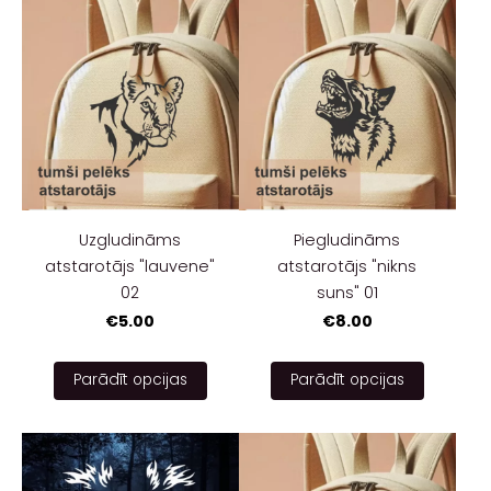
Uzgludināms
Piegludināms
atstarotājs "lauvene"
atstarotājs "nikns
02
suns" 01
€5.00
€8.00
Parādīt opcijas
Parādīt opcijas