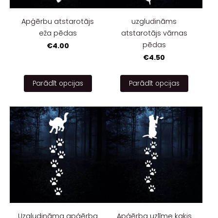
Apģērbu atstarotājs
uzgludināms
eža pēdas
atstarotājs vārnas
pēdas
€4.00
€4.50
Parādīt opcijas
Parādīt opcijas
Uzgludināma apģērba
Apģērba uzlīme kaķis