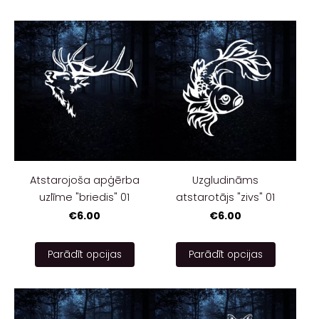
Atstarojoša apģērba
Uzgludināms
uzlīme "briedis" 01
atstarotājs "zivs" 01
€6.00
€6.00
Parādīt opcijas
Parādīt opcijas