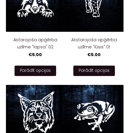
Astarojoša apģērba
Atstarojoša apģērba
uzlīme "lapsa" 02
uzlīme "lūsis" 01
€5.00
€5.00
Parādīt opcijas
Parādīt opcijas