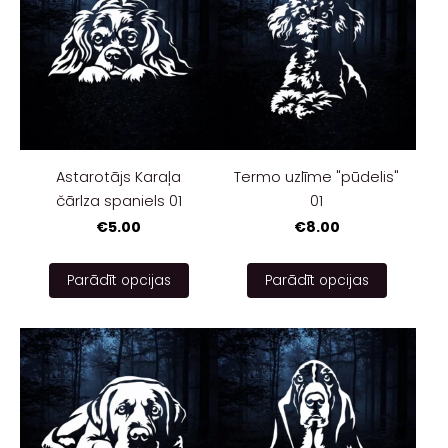
Astarotājs Karaļa
Termo uzlīme "pūdelis"
čārlza spaniels 01
01
€5.00
€8.00
Parādīt opcijas
Parādīt opcijas