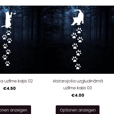
a uzlīme kaķis 02
Atstarojoša uzgludināmā
uzlīme kaķis 03
€4.50
€4.00
onen anzeigen
Optionen anzeigen