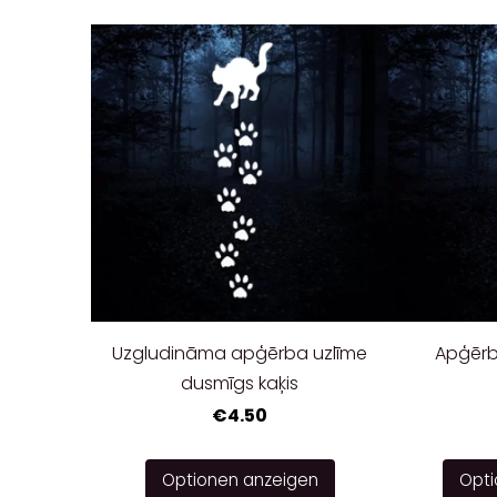
Uzgludināma apģērba uzlīme
Apģērb
dusmīgs kaķis
€4.50
Optionen anzeigen
Opti