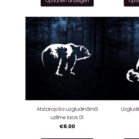
Optionen anzeigen
Opti
Atstarojoša uzgludināmā
Uzgludi
uzlīme lacis 01
€6.00