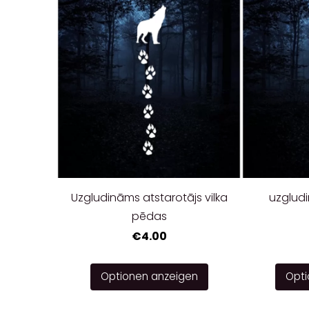
Uzgludināms atstarotājs vilka
uzgludi
pēdas
€4.00
Optionen anzeigen
Opti