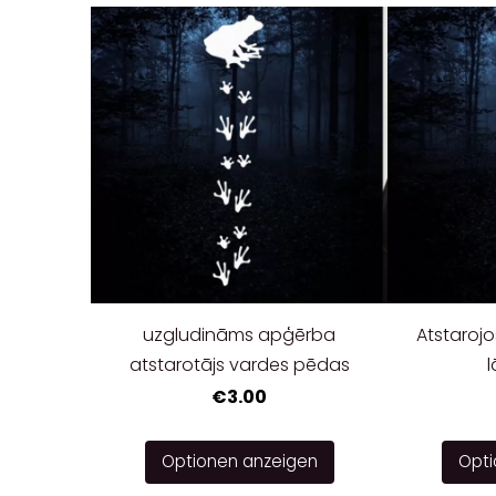
uzgludināms apģērba
Atstaroj
atstarotājs vardes pēdas
€3.00
Optionen anzeigen
Opti