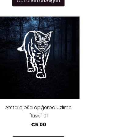
Optionen anzeigen
Atstarojoša apģērba uzlīme
"lūsis" 01
€5.00