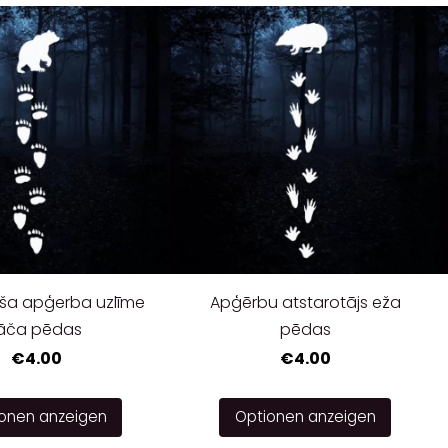
oša apģerba uzlīme
Apģērbu atstarotājs eža
lāča pēdas
pēdas
€4.00
€4.00
onen anzeigen
Optionen anzeigen