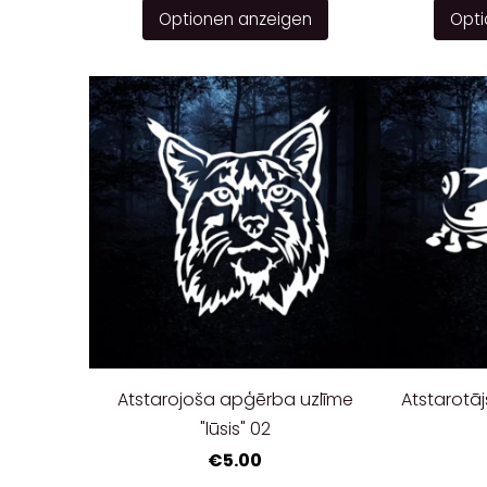
Optionen anzeigen
Opti
Atstarojoša apģērba uzlīme
Atstarotāj
"lūsis" 02
€5.00