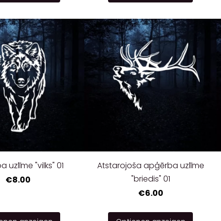
 uzlīme "vilks" 01
Atstarojoša apģērba uzlīme
"briedis" 01
€8.00
€6.00