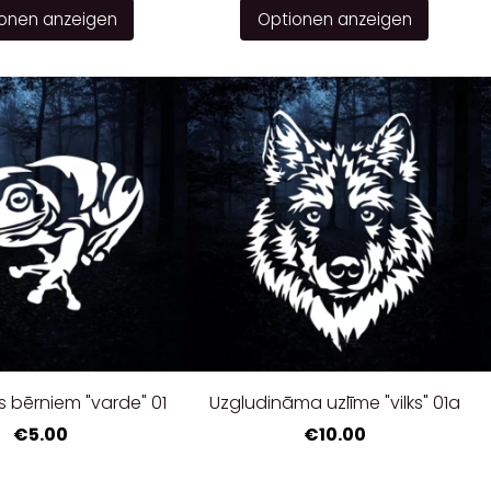
onen anzeigen
Optionen anzeigen
s bērniem "varde" 01
Uzgludināma uzlīme "vilks" 01a
€5.00
€10.00