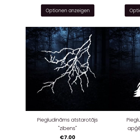
Optionen anzeigen
Opti
Piegludināms atstarotājs
Piegl
"zibens"
apģē
€7.00