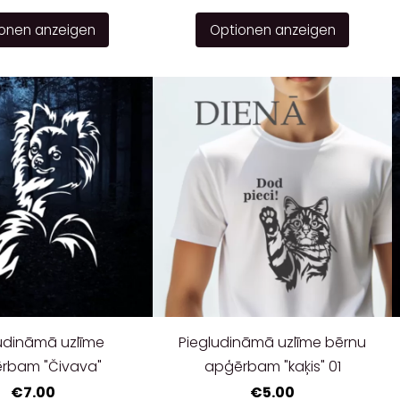
onen anzeigen
Optionen anzeigen
udināmā uzlīme
Piegludināmā uzlīme bērnu
rbam "Čivava"
apģērbam "kaķis" 01
€7.00
€5.00