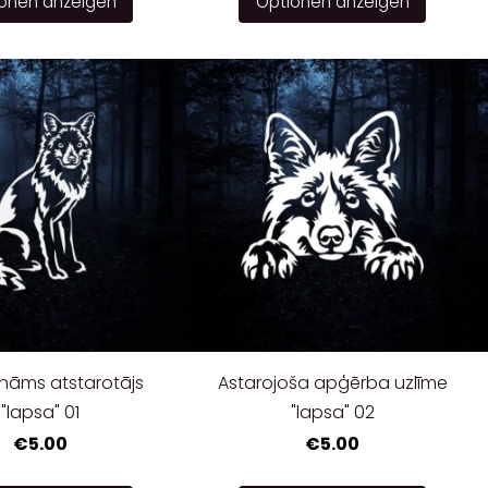
onen anzeigen
Optionen anzeigen
nāms atstarotājs
Astarojoša apģērba uzlīme
"lapsa" 01
"lapsa" 02
€5.00
€5.00