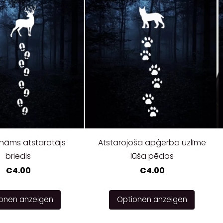
nāms atstarotājs
Atstarojoša apģerba uzlīme
briedis
lūša pēdas
€4.00
€4.00
onen anzeigen
Optionen anzeigen