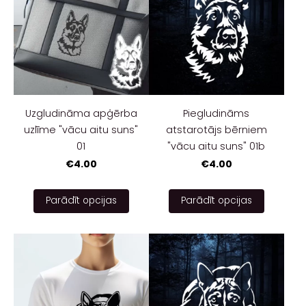
Uzgludināma apģērba
Piegludināms
uzlīme "vācu aitu suns"
atstarotājs bērniem
01
"vācu aitu suns" 01b
€4.00
€4.00
Parādīt opcijas
Parādīt opcijas