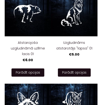
Atstarojoša
Uzgludināms
uzgludināmā uzlīme
atstarotājs "lapsa" 01
lacis 01
€5.00
€6.00
Parādīt opcijas
Parādīt opcijas