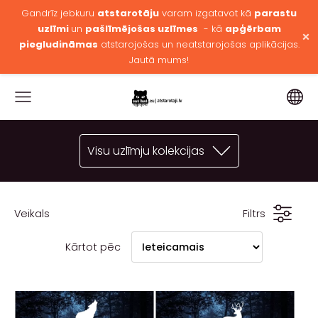
Gandrīz jebkuru
atstarotāju
varam izgatavot kā
parastu
uzlīmi
un
pašlīmējošas uzlīmes
- kā
apģērbam
×
piegludināmas
atstarojošas un neatstarojošas aplikācijas.
Jautā mums!
Visu uzlīmju kolekcijas
Veikals
Filtrs
Kārtot pēc