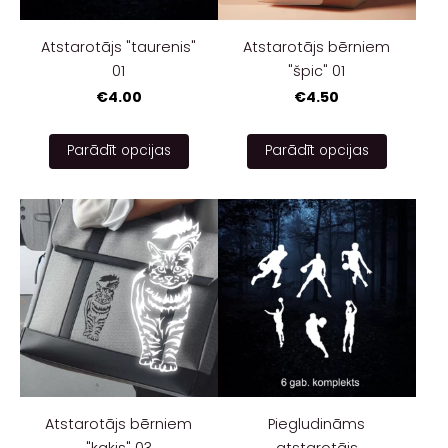
Atstarotājs "taurenis"
Atstarotājs bērniem
01
"špic" 01
€4.00
€4.50
Parādīt opcijas
Parādīt opcijas
Atstarotājs bērniem
Piegludināms
"kaķis" 03
atstarotājs