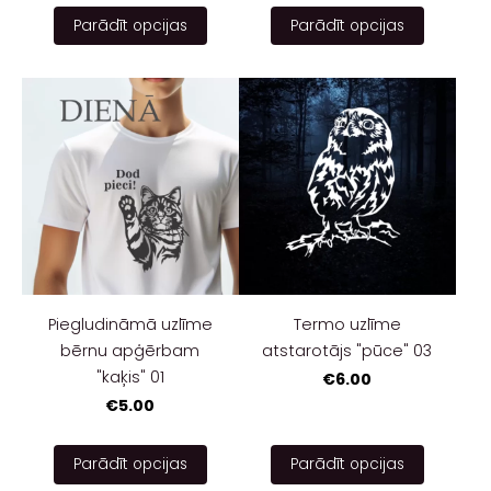
Parādīt opcijas
Parādīt opcijas
Piegludināmā uzlīme
Termo uzlīme
bērnu apģērbam
atstarotājs "pūce" 03
"kaķis" 01
€6.00
€5.00
Parādīt opcijas
Parādīt opcijas