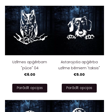
Uzlīmes apģērbam
Astarojoša apģērba
"pūce" 04
uzlīme bērniem 'taksis"
€6.00
€5.00
Parādīt opcijas
Parādīt opcijas