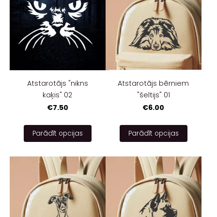
Atstarotājs "nikns
Atstarotājs bērniem
kaķis" 02
"šeltijs" 01
€7.50
€6.00
Parādīt opcijas
Parādīt opcijas