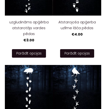
uzgludināms apģērba
Atstarojoša apģerba
atstarotājs vardes
uzlīme lāča pēdas
pēdas
€4.00
€3.00
Parādīt opcijas
Parādīt opcijas