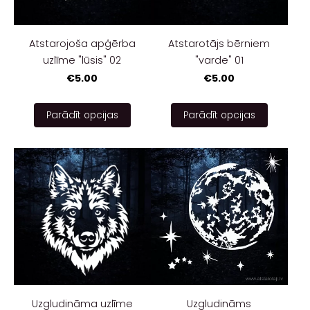
Atstarojoša apģērba
Atstarotājs bērniem
uzlīme "lūsis" 02
"varde" 01
€5.00
€5.00
Parādīt opcijas
Parādīt opcijas
Uzgludināma uzlīme
Uzgludināms