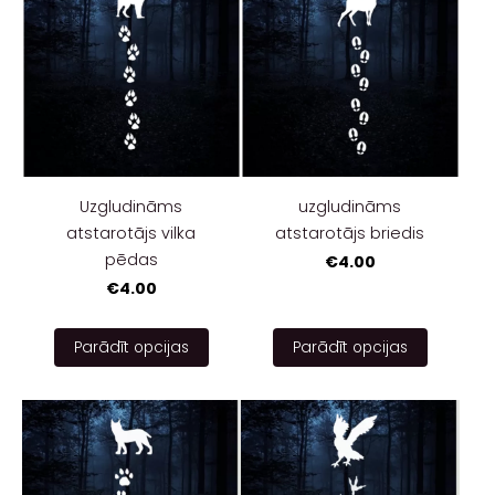
Uzgludināms
uzgludināms
atstarotājs vilka
atstarotājs briedis
pēdas
€4.00
€4.00
Parādīt opcijas
Parādīt opcijas