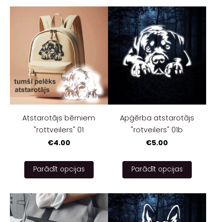
Atstarotājs bērniem
Apģērba atstarotājs
"rottveilers" 01
"rotveilers" 01b
€4.00
€5.00
Parādīt opcijas
Parādīt opcijas