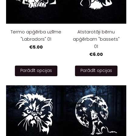
Termo apģērba uzlīme
Atstarotāji bērnu
"Labradors" 01
apģērbam "bassets"
01
€5.00
€6.00
Parādīt opcijas
Parādīt opcijas