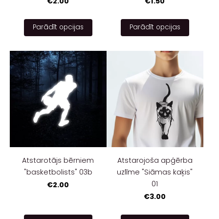
€2.00
€1.50
Parādīt opcijas
Parādīt opcijas
Atstarotājs bērniem
Atstarojoša apģērba
"basketbolists" 03b
uzlīme "Siāmas kaķis"
01
€2.00
€3.00