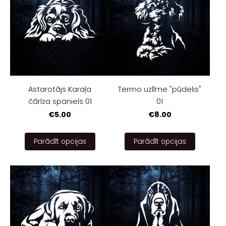
Astarotājs Karaļa
Termo uzlīme "pūdelis"
čārlza spaniels 01
01
€5.00
€8.00
Parādīt opcijas
Parādīt opcijas