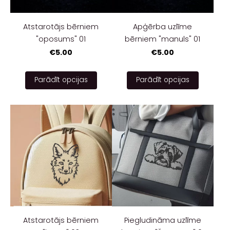
Atstarotājs bērniem
Apģērba uzlīme
"oposums" 01
bērniem "manuls" 01
€5.00
€5.00
Parādīt opcijas
Parādīt opcijas
Atstarotājs bērniem
Piegludināma uzlīme