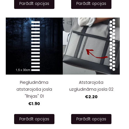
Parādīt opcijas
Parādīt opcijas
Piegludināma
Atstarojoša
atstarojoša josla
uzgludināma josla 02
"līnijas" 01
€2.20
€1.90
Parādīt opcijas
Parādīt opcijas