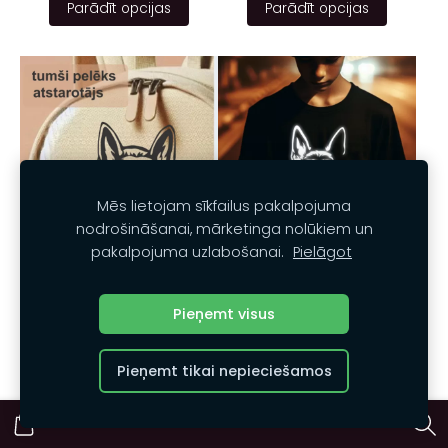
Parādīt opcijas
Parādīt opcijas
Mēs lietojam sīkfailus pakalpojuma
nodrošināšanai, mārketinga nolūkiem un
pakalpojuma uzlabošanai.
Pielāgot
Piegludināms
Atstarotājs bērniem
atstarotājs bērniem
"Vācu aitu suns" 02b
Pieņemt visus
"vācu aitu suns" 02
€3.00
€2.00
Pieņemt tikai nepieciešamos
Parādīt opcijas
Parādīt opcijas