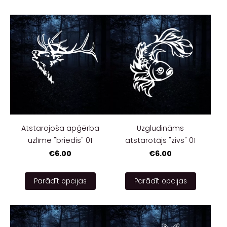
Atstarojoša apģērba
Uzgludināms
uzlīme "briedis" 01
atstarotājs "zivs" 01
€6.00
€6.00
Parādīt opcijas
Parādīt opcijas