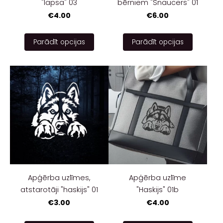
"lapsa" 03
bērniem "Šnaucers" 01
€4.00
€6.00
Parādīt opcijas
Parādīt opcijas
Apģērba uzlīmes,
Apģērba uzlīme
atstarotāji "haskijs" 01
"Haskijs" 01b
€3.00
€4.00