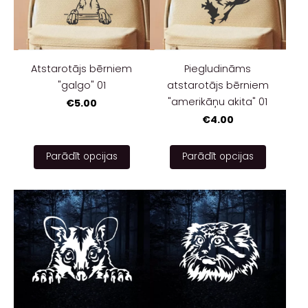
Atstarotājs bērniem
Piegludināms
"galgo" 01
atstarotājs bērniem
"amerikāņu akita" 01
€5.00
€4.00
Parādīt opcijas
Parādīt opcijas