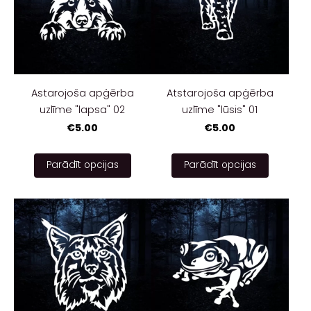
Astarojoša apģērba
Atstarojoša apģērba
uzlīme "lapsa" 02
uzlīme "lūsis" 01
€5.00
€5.00
Parādīt opcijas
Parādīt opcijas