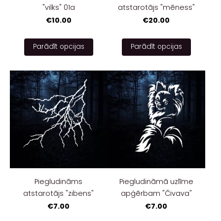
"vilks" 01a
atstarotājs "mēness"
€10.00
€20.00
Parādīt opcijas
Parādīt opcijas
Piegludināms
Piegludināmā uzlīme
atstarotājs "zibens"
apģērbam "Čivava"
€7.00
€7.00