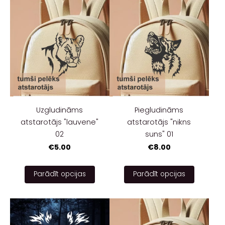
Uzgludināms
Piegludināms
atstarotājs "lauvene"
atstarotājs "nikns
02
suns" 01
€5.00
€8.00
Parādīt opcijas
Parādīt opcijas