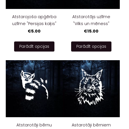
Atstarojoša apģērba
Atstarotājs uzlīme
uzlīme "Persijas kaķis"
"Vilks un mēness"
€5.00
€15.00
Parādīt opcijas
Parādīt opcijas
Atstarotāji bērnu
Astarotāji bērniem