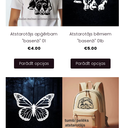
Atstarotājs apģērbam
Atstarotājs bērniem
"basenži" 01
"basenži" 01b
€4.00
€5.00
Parādīt opcijas
Parādīt opcijas