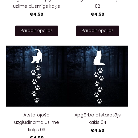
uzlīme dusmīgs kaķis
02
€4.50
€4.50
Parādīt opcijas
Parādīt opcijas
Atstarojoša
Apģērba atstarotājs
uzgludināmā uzlīme
kaķis 04
kaķis 03
€4.50
€4.00