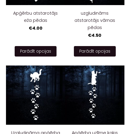
Apģērbu atstarotājs
uzgludināms
eža pēdas
atstarotājs vārnas
pēdas
€4.00
€4.50
Parādīt opcijas
Parādīt opcijas
Uzgludināma apģērba
Apģērba uzlīme kaķis