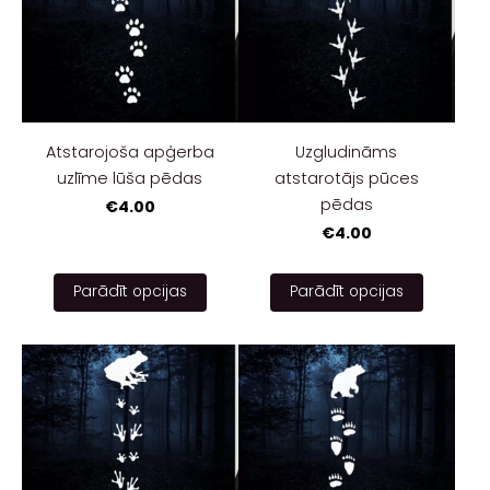
Atstarojoša apģerba
Uzgludināms
uzlīme lūša pēdas
atstarotājs pūces
pēdas
€4.00
€4.00
Parādīt opcijas
Parādīt opcijas